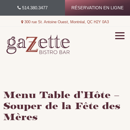
Skip
514.380.3477
RÉSERVATION EN LIGNE
to
content
300 rue St. Antoine Ouest, Montréal, QC H2Y 0A3
Menu Table d’Hôte –
Souper de la Fête des
Mères