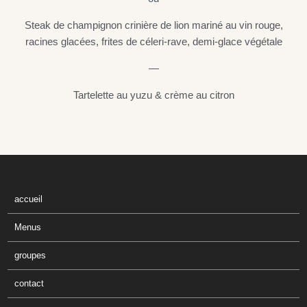
Steak de champignon crinière de lion mariné au vin rouge,
racines glacées, frites de céleri-rave, demi-glace végétale
—
Tartelette au yuzu & crème au citron
accueil
Menus
groupes
contact