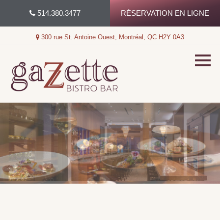
Skip
514.380.3477
RÉSERVATION EN LIGNE
to
content
300 rue St. Antoine Ouest, Montréal, QC H2Y 0A3